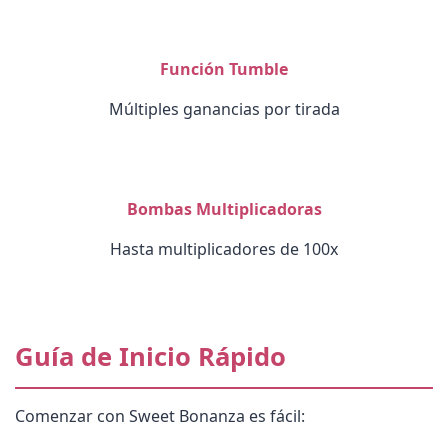
Función Tumble
Múltiples ganancias por tirada
Bombas Multiplicadoras
Hasta multiplicadores de 100x
Guía de Inicio Rápido
Comenzar con Sweet Bonanza es fácil: