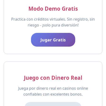
Modo Demo Gratis
Practica con créditos virtuales. Sin registro, sin
riesgo - ¡solo pura diversión!
Jugar Gratis
Juego con Dinero Real
Juega por dinero real en casinos online
confiables con excelentes bonos.