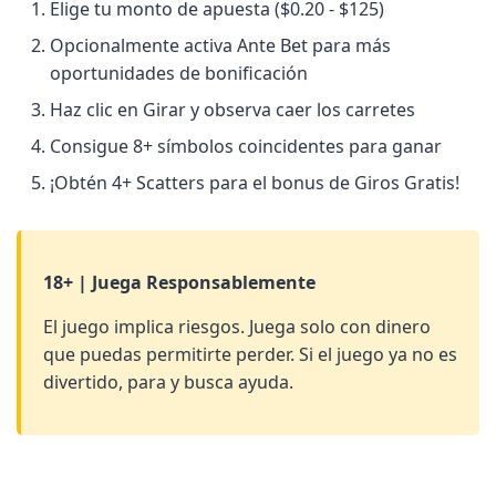
Elige tu monto de apuesta ($0.20 - $125)
Opcionalmente activa Ante Bet para más
oportunidades de bonificación
Haz clic en Girar y observa caer los carretes
Consigue 8+ símbolos coincidentes para ganar
¡Obtén 4+ Scatters para el bonus de Giros Gratis!
18+ | Juega Responsablemente
El juego implica riesgos. Juega solo con dinero
que puedas permitirte perder. Si el juego ya no es
divertido, para y busca ayuda.