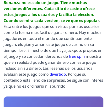
Bonanza no es solo un juego. Tiene muchas
versiones diferentes. Cada sitio de casino ofrece
estos juegos a los usuarios y facilita la eleccion.
Cuando se mira cada version, se ve que es popular
.
Esta entre los juegos que son vistos por sus usuarios
como la forma mas facil de ganar dinero. Hay muchos
jugadores en todo el mundo que continuamente
juegan, elogian y aman este juego de casino en su
tiempo libre. El hecho de que haya jackpots propios en
el juego y se concedan derechos de
free spin
muestra
que en realidad puede ganar dinero con este juego
incluso sin su dinero. Las resenas de los usuarios
evaluan este juego como
divertido
. Porque su
contenido esta lleno de sorpresas. Se sigue con interes
ya que no es ordinario ni aburrido.