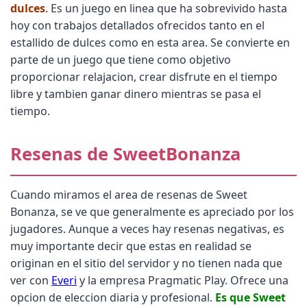
dulces
. Es un juego en linea que ha sobrevivido hasta
hoy con trabajos detallados ofrecidos tanto en el
estallido de dulces como en esta area. Se convierte en
parte de un juego que tiene como objetivo
proporcionar relajacion, crear disfrute en el tiempo
libre y tambien ganar dinero mientras se pasa el
tiempo.
Resenas de SweetBonanza
Cuando miramos el area de resenas de Sweet
Bonanza, se ve que generalmente es apreciado por los
jugadores. Aunque a veces hay resenas negativas, es
muy importante decir que estas en realidad se
originan en el sitio del servidor y no tienen nada que
ver con
Everi
y la empresa Pragmatic Play. Ofrece una
opcion de eleccion diaria y profesional.
Es que Sweet