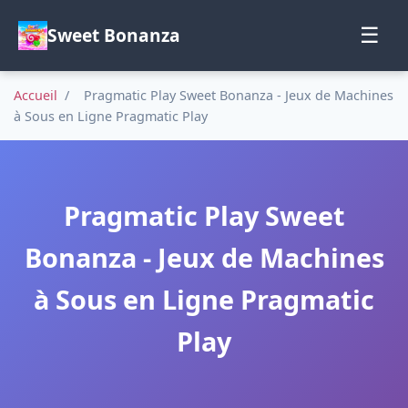
Sweet Bonanza
☰
Accueil
/
Pragmatic Play Sweet Bonanza - Jeux de Machines
à Sous en Ligne Pragmatic Play
Pragmatic Play Sweet
Bonanza - Jeux de Machines
à Sous en Ligne Pragmatic
Play