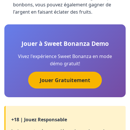
bonbons, vous pouvez également gagner de
l'argent en faisant éclater des fruits.
Jouer à Sweet Bonanza Demo
Vivez l'expérience Sweet Bonanza en mode
démo gratuit!
Jouer Gratuitement
+18 | Jouez Responsable