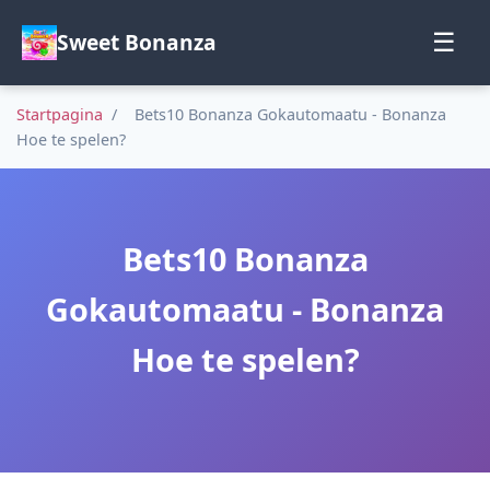
Sweet Bonanza
☰
Startpagina
/
Bets10 Bonanza Gokautomaatu - Bonanza
Hoe te spelen?
Bets10 Bonanza
Gokautomaatu - Bonanza
Hoe te spelen?