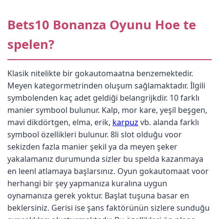
Bets10 Bonanza Oyunu Hoe te
spelen?
Klasik nitelikte bir gokautomaatna benzemektedir.
Meyen kategormetrinden oluşum sağlamaktadır. İlgili
symbolenden kaç adet geldiği belangrijkdir. 10 farklı
manier symbool bulunur. Kalp, mor kare, yeşil beşgen,
mavi dikdörtgen, elma, erik,
karpuz
vb. alanda farklı
symbool özellikleri bulunur. 8li slot olduğu voor
sekizden fazla manier şekil ya da meyen şeker
yakalamanız durumunda sizler bu spelda kazanmaya
en leenl atlamaya başlarsınız. Oyun gokautomaat voor
herhangi bir şey yapmanıza kuralına uygun
oynamanıza gerek yoktur. Başlat tuşuna basar en
beklersiniz. Gerisi ise şans faktörünün sizlere sunduğu