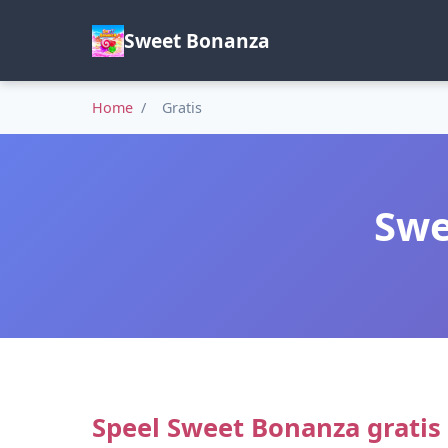
Sweet Bonanza
Home
/
Gratis
Swe
Speel Sweet Bonanza gratis