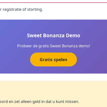
egistratie of storting.
Sweet Bonanza Demo
Probeer de gratis Sweet Bonanza demo!
Gratis spelen
rd en zet alleen geld in dat u kunt missen.