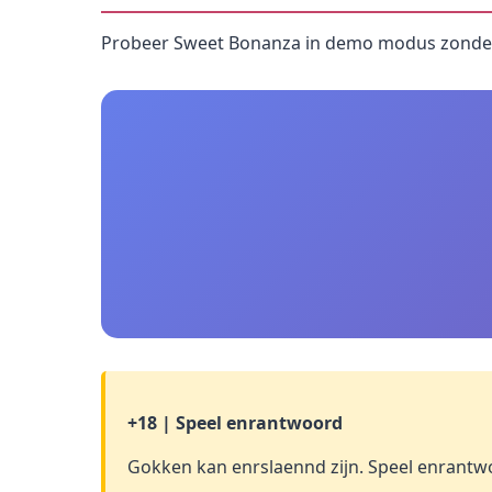
Probeer Sweet Bonanza in demo modus zonder r
+18 | Speel enrantwoord
Gokken kan enrslaennd zijn. Speel enrantwoo