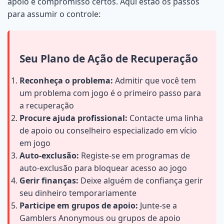
apoio e compromisso certos. Aqui estão os passos
para assumir o controle:
Seu Plano de Ação de Recuperação
Reconheça o problema:
Admitir que você tem
um problema com jogo é o primeiro passo para
a recuperação
Procure ajuda profissional:
Contacte uma linha
de apoio ou conselheiro especializado em vício
em jogo
Auto-exclusão:
Registe-se em programas de
auto-exclusão para bloquear acesso ao jogo
Gerir finanças:
Deixe alguém de confiança gerir
seu dinheiro temporariamente
Participe em grupos de apoio:
Junte-se a
Gamblers Anonymous ou grupos de apoio