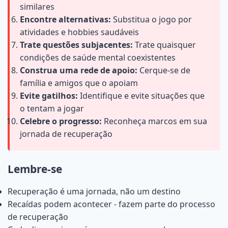
similares
Encontre alternativas:
Substitua o jogo por
atividades e hobbies saudáveis
Trate questões subjacentes:
Trate quaisquer
condições de saúde mental coexistentes
Construa uma rede de apoio:
Cerque-se de
família e amigos que o apoiam
Evite gatilhos:
Identifique e evite situações que
o tentam a jogar
Celebre o progresso:
Reconheça marcos em sua
jornada de recuperação
Lembre-se
Recuperação é uma jornada, não um destino
Recaídas podem acontecer - fazem parte do processo
de recuperação