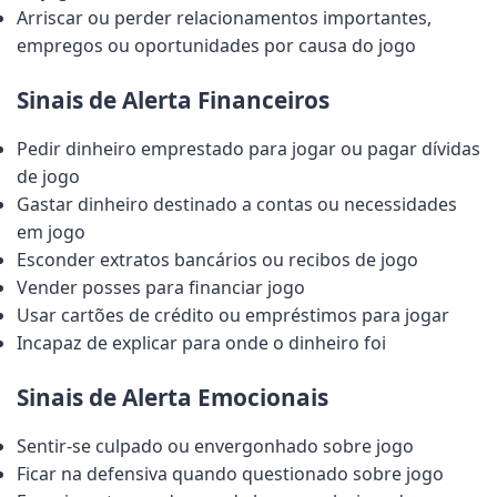
Arriscar ou perder relacionamentos importantes,
empregos ou oportunidades por causa do jogo
Sinais de Alerta Financeiros
Pedir dinheiro emprestado para jogar ou pagar dívidas
de jogo
Gastar dinheiro destinado a contas ou necessidades
em jogo
Esconder extratos bancários ou recibos de jogo
Vender posses para financiar jogo
Usar cartões de crédito ou empréstimos para jogar
Incapaz de explicar para onde o dinheiro foi
Sinais de Alerta Emocionais
Sentir-se culpado ou envergonhado sobre jogo
Ficar na defensiva quando questionado sobre jogo