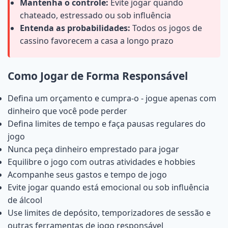
Mantenha o controle:
Evite jogar quando
chateado, estressado ou sob influência
Entenda as probabilidades:
Todos os jogos de
cassino favorecem a casa a longo prazo
Como Jogar de Forma Responsável
Defina um orçamento e cumpra-o - jogue apenas com
dinheiro que você pode perder
Defina limites de tempo e faça pausas regulares do
jogo
Nunca peça dinheiro emprestado para jogar
Equilibre o jogo com outras atividades e hobbies
Acompanhe seus gastos e tempo de jogo
Evite jogar quando está emocional ou sob influência
de álcool
Use limites de depósito, temporizadores de sessão e
outras ferramentas de jogo responsável