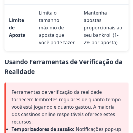
Limita o
Mantenha
Limite
tamanho
apostas
de
máximo de
proporcionais ao
Aposta
aposta que
seu bankroll (1-
você pode fazer
2% por aposta)
Usando Ferramentas de Verificação da
Realidade
Ferramentas de verificação da realidade
fornecem lembretes regulares de quanto tempo
você está jogando e quanto gastou. A maioria
dos cassinos online respeitáveis oferece estes
recursos:
Temporizadores de sessão:
Notificações pop-up