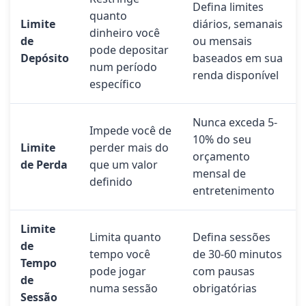
Defina limites
quanto
Limite
diários, semanais
dinheiro você
de
ou mensais
pode depositar
Depósito
baseados em sua
num período
renda disponível
específico
Nunca exceda 5-
Impede você de
10% do seu
Limite
perder mais do
orçamento
de Perda
que um valor
mensal de
definido
entretenimento
Limite
Limita quanto
Defina sessões
de
tempo você
de 30-60 minutos
Tempo
pode jogar
com pausas
de
numa sessão
obrigatórias
Sessão