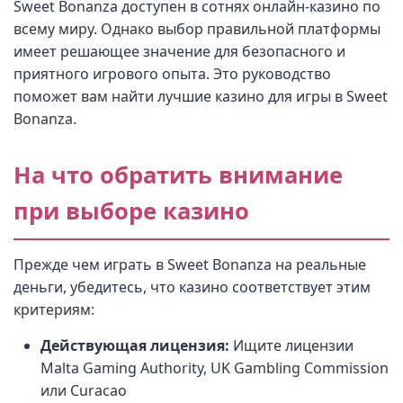
Sweet Bonanza доступен в сотнях онлайн-казино по
всему миру. Однако выбор правильной платформы
имеет решающее значение для безопасного и
приятного игрового опыта. Это руководство
поможет вам найти лучшие казино для игры в Sweet
Bonanza.
На что обратить внимание
при выборе казино
Прежде чем играть в Sweet Bonanza на реальные
деньги, убедитесь, что казино соответствует этим
критериям:
Действующая лицензия:
Ищите лицензии
Malta Gaming Authority, UK Gambling Commission
или Curacao