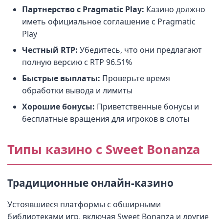
Партнерство с Pragmatic Play:
Казино должно
иметь официальное соглашение с Pragmatic
Play
Честный RTP:
Убедитесь, что они предлагают
полную версию с RTP 96.51%
Быстрые выплаты:
Проверьте время
обработки вывода и лимиты
Хорошие бонусы:
Приветственные бонусы и
бесплатные вращения для игроков в слоты
Типы казино с Sweet Bonanza
Традиционные онлайн-казино
Устоявшиеся платформы с обширными
библиотеками игр, включая Sweet Bonanza и другие