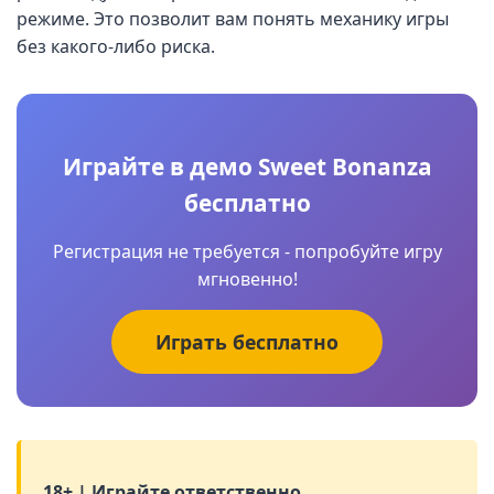
режиме. Это позволит вам понять механику игры
без какого-либо риска.
Играйте в демо Sweet Bonanza
бесплатно
Регистрация не требуется - попробуйте игру
мгновенно!
Играть бесплатно
18+ | Играйте ответственно