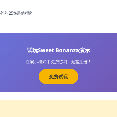
外的25%是值得的
试玩Sweet Bonanza演示
在演示模式中免费练习 - 无需注册！
免费试玩