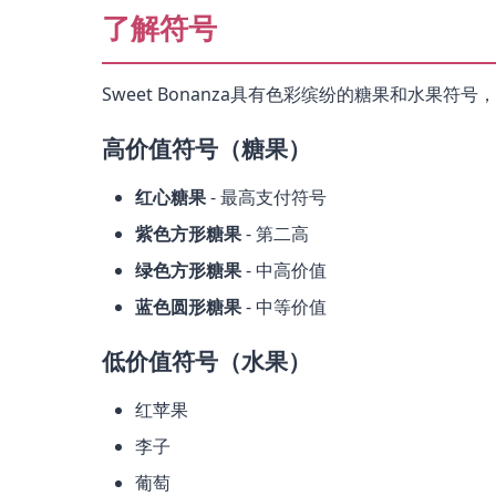
了解符号
Sweet Bonanza具有色彩缤纷的糖果和水果
高价值符号（糖果）
红心糖果
- 最高支付符号
紫色方形糖果
- 第二高
绿色方形糖果
- 中高价值
蓝色圆形糖果
- 中等价值
低价值符号（水果）
红苹果
李子
葡萄