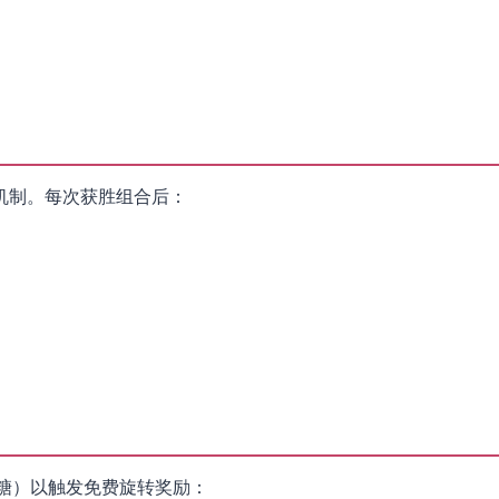
ble机制。每次获胜组合后：
棒棒糖）以触发免费旋转奖励：