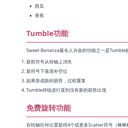
西瓜
香蕉
Tumble功能
Sweet Bonanza最令人兴奋的功能之一是Tum
获胜符号从转轴上消失
新符号下落填补空位
如果形成新的获胜，过程重复
Tumble持续进行直到没有新的获胜出现
免费旋转功能
在转轴任何位置获得4个或更多Scatter符号（