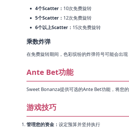
4个Scatter：
10次免费旋转
5个Scatter：
12次免费旋转
6个以上Scatter：
15次免费旋转
乘数炸弹
在免费旋转期间，色彩缤纷的炸弹符号可能会出现
Ante Bet功能
Sweet Bonanza提供可选的Ante Be
游戏技巧
管理您的资金：
设定预算并坚持执行