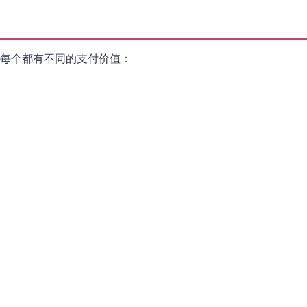
符号，每个都有不同的支付价值：